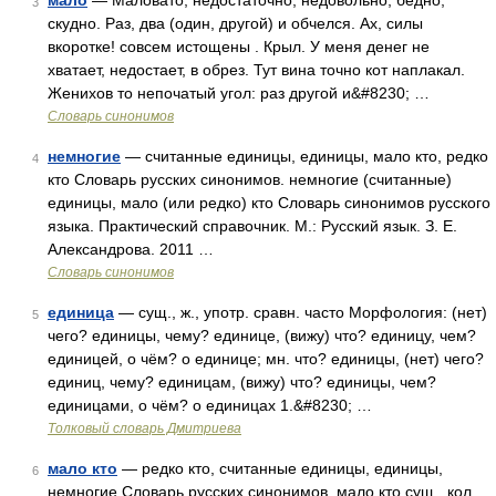
мало
— Маловато, недостаточно, недовольно, бедно,
3
скудно. Раз, два (один, другой) и обчелся. Ах, силы
вкоротке! совсем истощены . Крыл. У меня денег не
хватает, недостает, в обрез. Тут вина точно кот наплакал.
Женихов то непочатый угол: раз другой и&#8230; …
Словарь синонимов
немногие
— считанные единицы, единицы, мало кто, редко
4
кто Словарь русских синонимов. немногие (считанные)
единицы, мало (или редко) кто Словарь синонимов русского
языка. Практический справочник. М.: Русский язык. З. Е.
Александрова. 2011 …
Словарь синонимов
единица
— сущ., ж., употр. сравн. часто Морфология: (нет)
5
чего? единицы, чему? единице, (вижу) что? единицу, чем?
единицей, о чём? о единице; мн. что? единицы, (нет) чего?
единиц, чему? единицам, (вижу) что? единицы, чем?
единицами, о чём? о единицах 1.&#8230; …
Толковый словарь Дмитриева
мало кто
— редко кто, считанные единицы, единицы,
6
немногие Словарь русских синонимов. мало кто сущ., кол