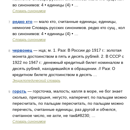
во синонимов: 4 • единицы (4) • …
Словарь синонимов
редко кто
— мало кто, считанные единицы, единицы,
7
немногие Словарь русских синонимов. редко кто сущ., кол
во синонимов: 4 • единицы (4) • …
Словарь синонимов
червонец
— нца; м. 1. Разг. В России до 1917 г.: золотая
8
монета достоинством в пять и десять рублей. 2. В СССР с
1922 по 1947 г.: денежный кредитный билет номиналом в
десять рублей, находившийся в обращении. // Разг. О
кредитном билете достоинством в десять …
Энциклопедический словарь
горсть
— горсточка, малость; капля в море, не бог знает
9
сколько, пригоршня, негусто, наперечет, по пальцам можно
пересчитать, по пальцам пересчитать, по пальцам можно
перечесть, считанные единицы, раз другой и обчелся,
считанное число, не ахти, не так&#8230; …
Словарь синонимов