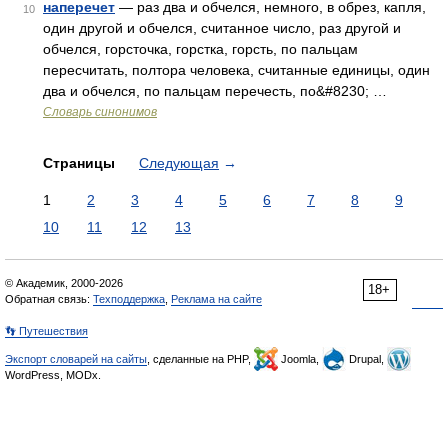
наперечет
— раз два и обчелся, немного, в обрез, капля,
10
один другой и обчелся, считанное число, раз другой и
обчелся, горсточка, горстка, горсть, по пальцам
пересчитать, полтора человека, считанные единицы, один
два и обчелся, по пальцам перечесть, по&#8230; …
Словарь синонимов
Страницы
Следующая
→
1
2
3
4
5
6
7
8
9
10
11
12
13
© Академик, 2000-2026
18+
Обратная связь:
Техподдержка
,
Реклама на сайте
👣 Путешествия
Экспорт словарей на сайты
, сделанные на PHP,
Joomla,
Drupal,
WordPress, MODx.